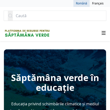
SARI LA CONȚINUT
Română
Français
Caută
Săptămâna verde în
educație
Educația privind schimbările climatice și mediul