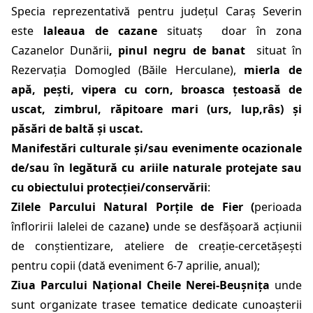
Specia reprezentativă pentru județul Caraș Severin
este
laleaua de cazane
situatș
doar în zona
Cazanelor Dunării
, pinul negru de banat
situat în
Rezervația Domogled (Băile Herculane),
mierla de
apă, pești, vipera cu corn, broasca țestoasă de
uscat, zimbrul, răpitoare mari (urs, lup,râs) și
păsări de baltă și uscat.
Manifestări culturale și/sau evenimente ocazionale
de/sau în legătură cu ariile naturale protejate sau
cu obiectului protecției/conservării
:
Zilele Parcului Natural Porțile de Fier (
perioada
înfloririi lalelei de cazane
)
unde se
desfășoară acțiunii
de conștientizare, ateliere de creație-cercetășești
pentru copii (dată eveniment 6-7 aprilie, anual);
Ziua Parcului Național Cheile Nerei-Beușnița
unde
sunt organizate trasee tematice dedicate cunoașterii