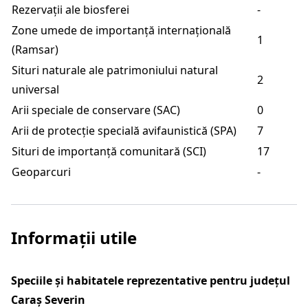
Rezervații ale biosferei
-
Zone umede de importanță internațională
1
(Ramsar)
Situri naturale ale patrimoniului natural
2
universal
Arii speciale de conservare (SAC)
0
Arii de protecție specială avifaunistică (SPA)
7
Situri de importanță comunitară (SCI)
17
Geoparcuri
-
Informații utile
Speciile și habitatele reprezentative pentru județul
Caraș Severin