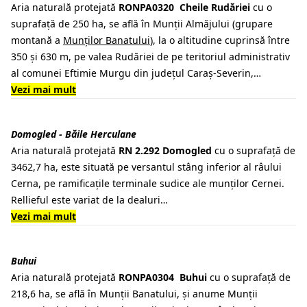
Aria naturală protejată
RONPA0320 Cheile Rudăriei
cu o
suprafață de 250 ha, se află în
Munții Almăjului
(grupare
montană a
Munților Banatului
), la o altitudine cuprinsă între
350 și 630 m, pe
valea Rudăriei
de pe teritoriul administrativ
al
comunei Eftimie Murgu
din județul Caraș-Severin,…
Vezi mai mult
Domogled - Băile Herculane
Aria naturală protejată
RN 2.292 Domogled
cu o suprafață de
3462,7 ha, este situată pe versantul stâng inferior al râului
Cerna, pe ramificațile terminale sudice ale munților Cernei.
Rellieful este variat de la dealuri…
Vezi mai mult
Buhui
Aria naturală protejată
RONPA0304 Buhui
cu o suprafață de
218,6 ha, se află în
Munții Banatului,
și anume Munții