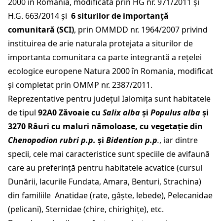
2000 în Romania, modificată prin HG nr. 971/2011 și
H.G. 663/2014
și
6 siturilor de importanță
comunitară (SCI)
, prin OMMDD nr. 1964/2007 privind
instituirea de arie naturala protejata a siturilor de
importanta comunitara ca parte integrantă a rețelei
ecologice europene Natura 2000 în Romania, modificat
și completat prin OMMP nr. 2387/2011.
Reprezentative pentru județul Ialomița sunt habitatele
de tipul
92A0 Zăvoaie cu
Salix alba
şi
Populus alba
și
3270 Râuri cu maluri nămoloase, cu vegetație din
Chenopodion rubri p.p.
și
Bidention p.p
.
, iar dintre
specii, cele mai caracteristice sunt speciile de avifaună
care au preferință pentru habitatele acvatice (cursul
Dunării, lacurile Fundata, Amara, Benturi, Strachina)
din familiile Anatidae (rate, gâște, lebede), Pelecanidae
(pelicani), Sternidae (chire, chirighiţe), etc.