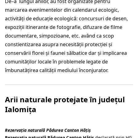
De–a lungul anilor, au fost organizate pentru
marcarea evenimentelor din calendarul ecologic,
activități de educație ecologică: concursuri de desen,
expoziții itinerante de fotografie, difuzare de filme
documentare, simpozioane, etc. având ca scop
constientizarea asupra necesității protecției și
conservării florei și faunei sălbatice dar şi implicarea
comunităților locale în problemele legate de
îmbunatăţirea calităţii mediului înconjurator.
Arii naturale protejate în județul
Ialomița
Rezervația naturală Pădurea Canton Hăţiş
Rezervația naturală Pădurea Canton Hăţiş
declarată prin HG