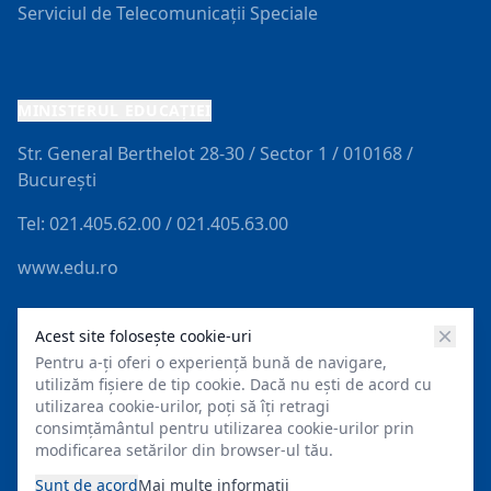
Serviciul de Telecomunicații Speciale
MINISTERUL EDUCAŢIEI
Str. General Berthelot 28-30 / Sector 1 / 010168 /
Bucureşti
Tel: 021.405.62.00 / 021.405.63.00
www.edu.ro
Acest site folosește cookie-uri
cookie
Website creat cu Website Factory: Guvern. O
Pentru a-ți oferi o experiență bună de navigare,
soluție dezvoltată de Asociația Code for Romania
utilizăm fișiere de tip cookie. Dacă nu ești de acord cu
(Commit Global) și pusă gratuit la dispoziția
utilizarea cookie-urilor, poți să îți retragi
administrației publice.
consimțământul pentru utilizarea cookie-urilor prin
Facebook
modificarea setărilor din browser-ul tău.
Instagram
© 2026 Mediu
Sunt de acord
Mai multe informații