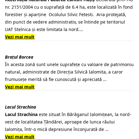
nr. 2151/2004 cu o suprafaţă de 6.4 ha, este localizată în fond
forestier și aparține Ocolului Silvic Fetesti. Aria protejată,
din punct de vedere administrativ, se întinde pe teritoriul
UAT Stelnica și este limitata la nord.…
Vezi mai mult
Brațul Borcea
În acesta zonă sunt unele suprafețe cu valoare de patrimoniu
natural, administrate de Direcția Silvică Ialomita, a caror
frumusețe merită să fie cunoscută și apreciată …
Vezi mai mult
Lacul Strachina
Lacul Strachina
este situat în Bărăganul Ialomiţean, la nord-
vest de localitatea Ţăndărei, aproape de lunca râului
Ialomiţa, într-o mică depresiune înconjurată de …
Vezi mai mult