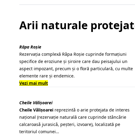
Arii naturale protejat
Râpa Roşie
Rezervația complexă Râpa Roșie cuprinde formațiuni
specifice de eroziune și șiroire care dau peisajului un
aspect impozant, precum și o floră particulară, cu multe
elemente rare și endemice.
Vezi mai mult
Cheile Vǎlișoarei
Cheile Vǎlișoarei
reprezintǎ o arie protejata de interes
naţional (rezervaţie naturală care cuprinde stâncǎrie
calcaroasǎ jurasicǎ, peșteri, izvoare), localizată pe
teritoriul comunei…