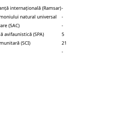
nță internațională (Ramsar)
-
imoniului natural universal
-
vare (SAC)
-
lă avifaunistică (SPA)
5
munitară (SCI)
21
-