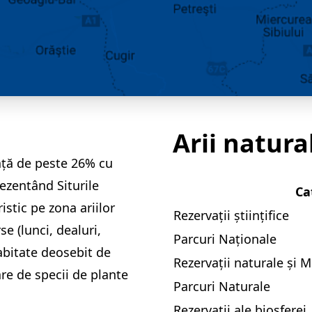
Arii natura
ață de peste 26% cu
rezentând Siturile
Ca
istic pe zona ariilor
Rezervații științifice
se (lunci, dealuri,
Parcuri Naționale
habitate deosebit de
Rezervații naturale și 
re de specii de plante
Parcuri Naturale
Rezervații ale biosferei