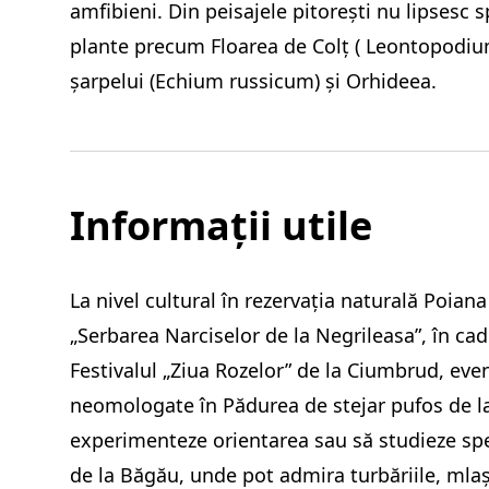
amfibieni. Din peisajele pitorești nu lipsesc s
plante precum Floarea de Colţ ( Leontopodiu
șarpelui (Echium russicum) și Orhideea.
Informații utile
La nivel cultural în rezervația naturală Poian
„Serbarea Narciselor de la Negrileasa”, în cad
Festivalul „Ziua Rozelor” de la Ciumbrud, eve
neomologate în Pădurea de stejar pufos de la 
experimenteze orientarea sau să studieze spec
de la Băgău, unde pot admira turbăriile, mlașt