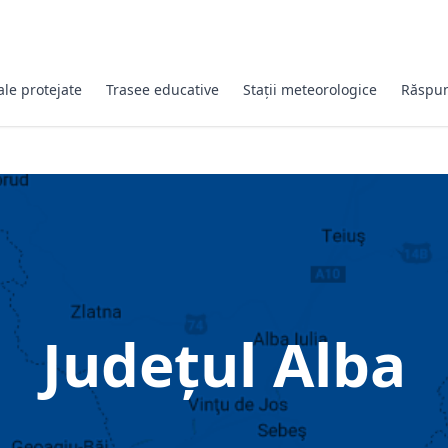
ale protejate
Trasee educative
Stații meteorologice
Răspun
Județul Alba