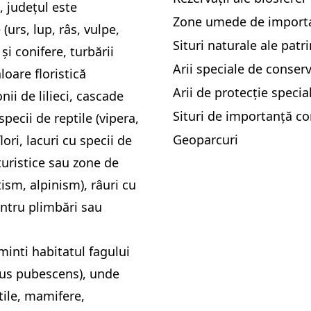
, județul este
Zone umede de importa
urs, lup, râs, vulpe,
Situri naturale ale patr
și conifere, turbării
Arii speciale de conser
loare floristică
Arii de protecție specia
ii de lilieci, cascade
Situri de importanță co
ecii de reptile (vipera,
Geoparcuri
ori, lacuri cu specii de
turistice sau zone de
sm, alpinism), râuri cu
entru plimbări sau
minti habitatul fagului
rcus pubescens), unde
tile, mamifere,