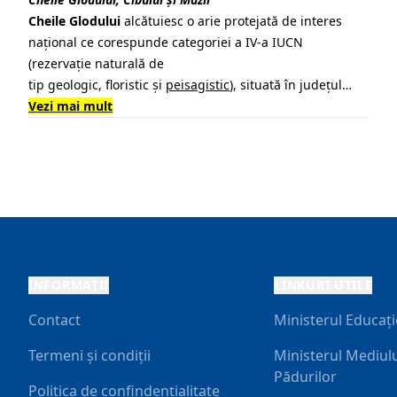
Cheile Glodului
alcătuiesc o arie protejată de interes
național ce corespunde categoriei a IV-a IUCN
(
rezervație naturală
de
tip
geologic
,
floristic
și
peisagistic
), situată în
județul
…
Vezi mai mult
INFORMAȚII
LINKURI UTILE
Contact
Ministerul Educați
Termeni și condiții
Ministerul Mediulu
Pădurilor
Politica de confindențialitate