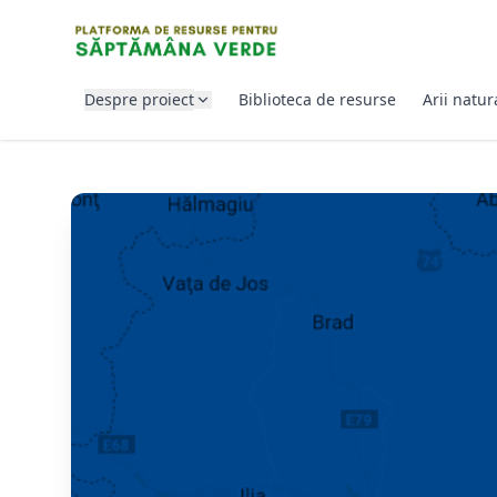
SARI LA CONȚINUT
Despre proiect
Biblioteca de resurse
Arii natur