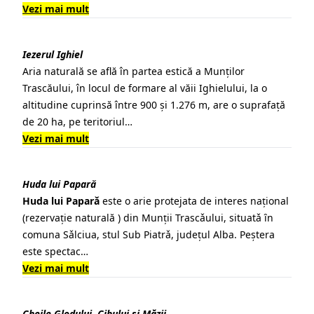
Vezi mai mult
Iezerul Ighiel
Aria naturală se află în partea estică a
Munților
Trascăului
, în locul de formare al
văii Ighielului
, la o
altitudine cuprinsă între 900 și 1.276 m, are o suprafață
de 20 ha, pe teritoriul…
Vezi mai mult
Huda lui Paparǎ
Huda lui Paparǎ
este o arie protejata de interes naţional
(rezervaţie naturală ) din Munţii Trascǎului, situatǎ ȋn
comuna Sǎlciua, stul Sub Piatrǎ, judeţul Alba. Peștera
este spectac…
Vezi mai mult
Cheile Glodului, Cibului și Măzii