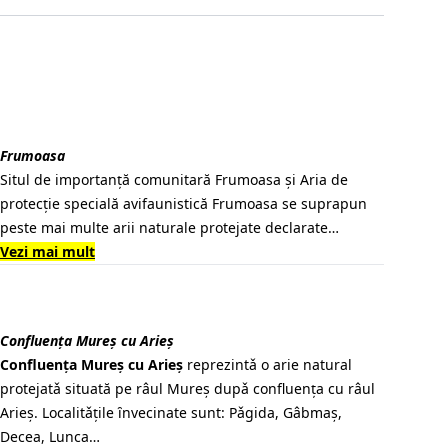
Frumoasa
Situl de importanţă comunitară Frumoasa şi Aria de
protecţie specială avifaunistică Frumoasa se suprapun
peste mai multe arii naturale protejate declarate…
Vezi mai mult
Confluenţa Mureș cu Arieș
Confluenţa Mureș cu Arieș
reprezintǎ o arie natural
protejatǎ situată pe râul Mureș dupǎ confluenţa cu râul
Arieș. Localitǎţile ȋnvecinate sunt: Pǎgida, Gâbmaș,
Decea, Lunca…