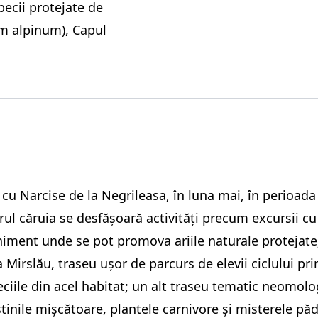
pecii protejate de
m alpinum), Capul
a cu Narcise de la Negrileasa, în luna mai, în perioada
rul căruia se desfășoară activități precum excursii cu 
niment unde se pot promova ariile naturale protejate
Mirslău, traseu ușor de parcurs de elevii ciclului pr
iile din acel habitat; un alt traseu tematic neomolog
inile mișcătoare, plantele carnivore și misterele pădu