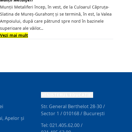
Munţii Metaliferi încep, în vest, de la Culoarul Căpruţa-
Slatina de Mureş-Gurahonţ şi se termină, în est, la Valea
Ampoiului, după care pătrund spre nord în bazinele
superioare ale văilor
…
Vezi mai mult
MINISTERUL EDUCAŢIEI
ei
Str. General Berthelot 28-30 /
Sector 1 / 010168 / Bucureşti
i, Apelor și
Tel: 021.405.62.00 /