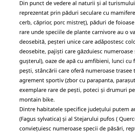
Din punct de vedere al naturii și al turismului
reprezentat prin păduri seculare cu mamifere (
cerb, căprior, porc mistreț), păduri de foioase 
rare unde speciile de plante carnivore au o va
deosebită, peșteri unice care adǎpostesc colon
deosebite, pajiști care găzduiesc numeroase sp
gușterul), oaze de apă cu amfibieni, lunci cu fl
pești, stâncării care oferă numeroase trasee 
agrement sportiv (zbor cu parapanta, parașuti
exemplare rare de pești, poteci și drumuri p
montain bike.
Dintre habitatele specifice județului putem a
(Fagus sylvatica) și al Stejarului pufos ( Que
conviețuiesc numeroase specii de păsări, rep