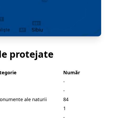
le protejate
tegorie
Număr
-
-
Monumente ale naturii
84
1
-