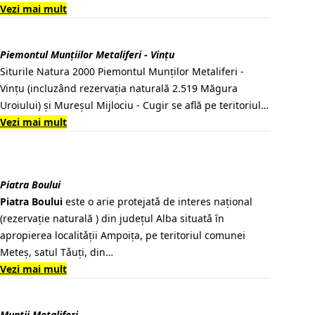
Vezi mai mult
Piemontul Munţiilor Metaliferi - Vinţu
Siturile Natura 2000 Piemontul Munților Metaliferi -
Vințu (incluzând rezervația naturală 2.519 Măgura
Uroiului) și Mureșul Mijlociu - Cugir se află pe teritoriul…
Vezi mai mult
Piatra Boului
Piatra Boului
este o arie protejatǎ de interes naţional
(rezervaţie naturală ) din judeţul Alba situatǎ ȋn
apropierea localitǎţii Ampoiţa, pe teritoriul comunei
Meteș, satul Tǎuţi, din…
Vezi mai mult
Munții Metaliferi