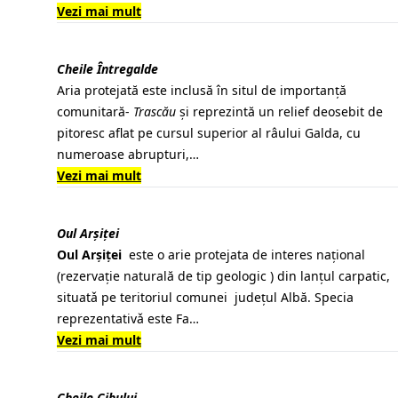
Vezi mai mult
Cheile Ȋntregalde
Aria protejată este inclusă în
situl de importanță
comunitară
-
Trascău
și reprezintă un relief deosebit de
pitoresc aflat pe cursul superior al
râului Galda
, cu
numeroase abrupturi,…
Vezi mai mult
Oul Arșiţei
Oul Arșiţei
este o arie protejata de interes naţional
(rezervaţie naturală de tip geologic ) din lanţul carpatic,
situatǎ pe teritoriul comunei judeţul Albă. Specia
reprezentativǎ este Fa…
Vezi mai mult
Cheile Cibului