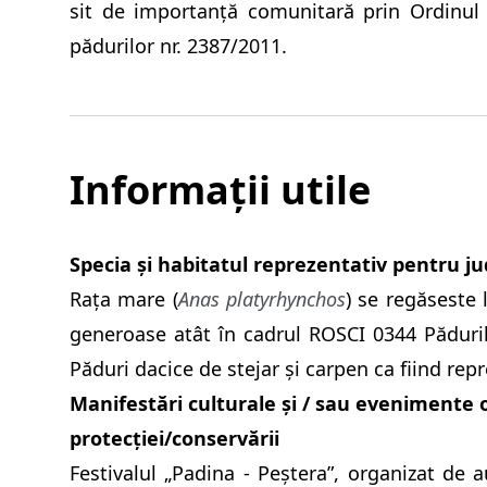
sit de importanță comunitară prin Ordinul 
pădurilor nr. 2387/2011.
Informații utile
Specia și habitatul reprezentativ pentru j
Rața mare (
Anas platyrhynchos
) se regăseste 
generoase atât în cadrul ROSCI 0344 Păduri
Păduri dacice de stejar și carpen ca fiind re
Manifestări culturale și / sau evenimente o
protecției/conservării
Festivalul „Padina - Peştera”, organizat de a