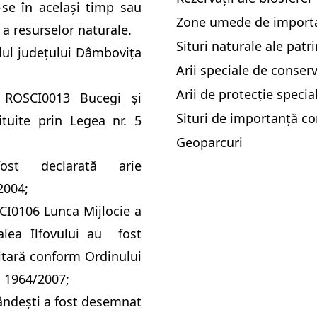
-se în acelaşi timp sau
Zone umede de importa
 a resurselor naturale.
Situri naturale ale patr
elul județului Dâmbovița
Arii speciale de conser
Arii de protecție specia
 ROSCI0013 Bucegi și
Situri de importanță co
uite prin Legea nr. 5
Geoparcuri
fost declarată
arie
2004;
I0106 Lunca Mijlocie a
lea Ilfovului au fost
itară conform Ordinului
. 1964/2007;
ândești a fost desemnat