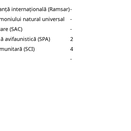
nță internațională (Ramsar)
-
imoniului natural universal
-
vare (SAC)
-
lă avifaunistică (SPA)
2
munitară (SCI)
4
-