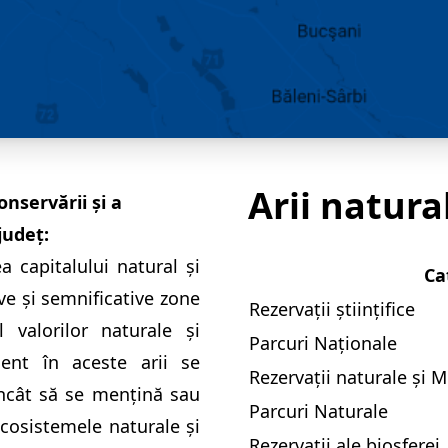
Arii natura
nservării și a
județ:
a capitalului natural şi
Ca
ve şi semnificative zone
Rezervații științifice
 valorilor naturale şi
Parcuri Naționale
ent în aceste arii se
Rezervații naturale și 
încât să se menţină sau
Parcuri Naturale
ecosistemele naturale şi
Rezervații ale biosferei