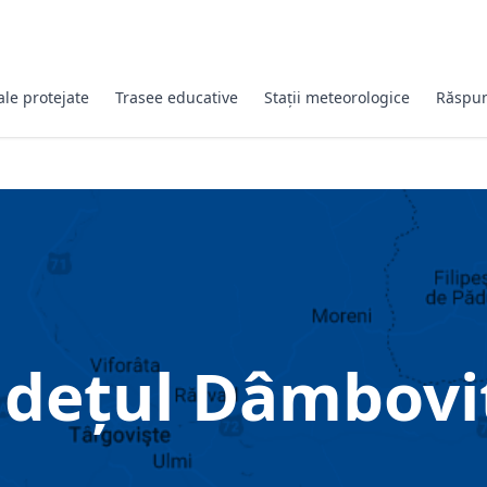
ale protejate
Trasee educative
Stații meteorologice
Răspun
udețul Dâmbovi