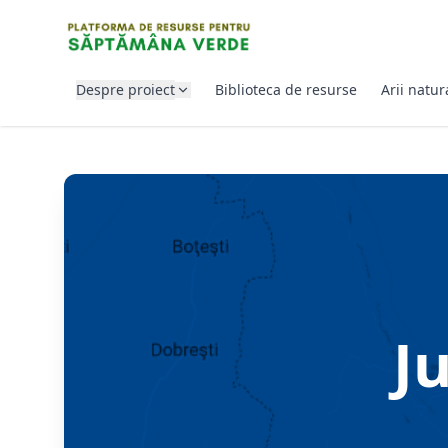
SARI LA CONȚINUT
Despre proiect
Biblioteca de resurse
Arii natur
J