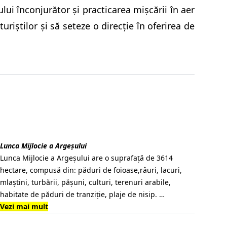
ui înconjurător şi practicarea mişcării în aer
riştilor şi să seteze o direcţie în oferirea de
Lunca Mijlocie a Argeșului
Lunca Mijlocie a Argeșului are o suprafață de 3614
hectare, compusă din: păduri de foioase,râuri, lacuri,
mlaștini, turbării, pășuni, culturi, terenuri arabile,
habitate de păduri de tranziție, plaje de nisip. …
Vezi mai mult