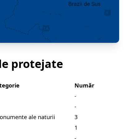
le protejate
tegorie
Număr
-
-
Monumente ale naturii
3
1
-