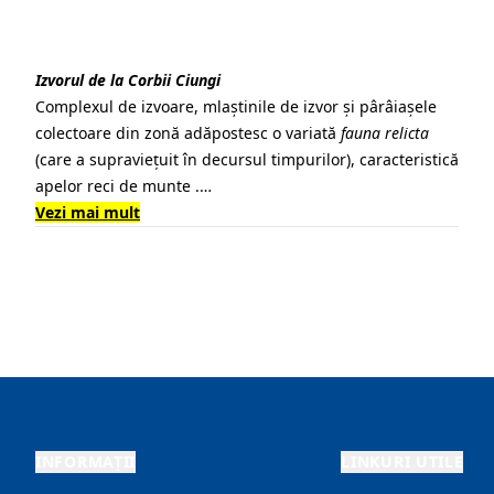
Izvorul de la Corbii Ciungi
Complexul de izvoare, mlaștinile de izvor și pârâiașele
colectoare din zonă adăpostesc o variată
fauna relicta
(care a supraviețuit în decursul timpurilor), caracteristică
apelor reci de munte .…
Vezi mai mult
INFORMAȚII
LINKURI UTILE