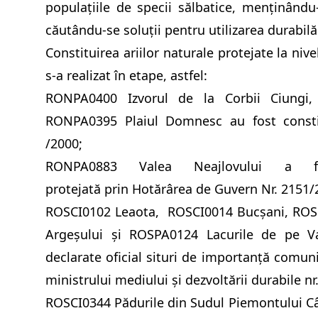
populaţiile de specii sălbatice, menţinându
căutându-se soluţii pentru utilizarea durabilă
Constituirea ariilor naturale protejate la niv
s-a realizat în etape, astfel:
RONPA0400 Izvorul de la Corbii Ciungi,
RONPA0395 Plaiul Domnesc au fost constit
/2000;
RONPA0883 Valea Neajlovului a 
protejată
prin Hotărârea de Guvern Nr. 2151/
ROSCI0102 Leaota, ROSCI0014 Bucșani, ROSC
Argeşului și ROSPA0124 Lacurile de pe Va
declarate oficial situri de importanță comun
ministrului mediului și dezvoltării durabile nr
ROSCI0344 Pădurile din Sudul Piemontului C